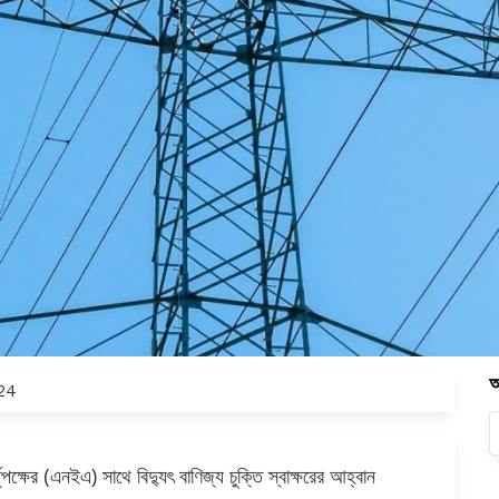
অ
024
তৃপক্ষের (এনইএ) সাথে বিদ্যুৎ বাণিজ্য চুক্তি স্বাক্ষরের আহ্বান