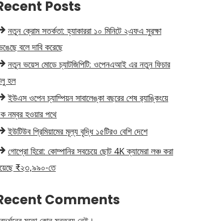
Recent Posts
নতুন ক্রোম সতর্কতা: হ্যাকাররা ১০ মিনিটে ২এফএ সুরক্ষা
েঙেছে বলে দাবি করেছে
নতুন ভয়েস মোডে চ্যাটজিপিটি: ওপেনএআই এর নতুন ফিচার
ালু হল
ইউএস ওপেন চ্যাম্পিয়ন সাবালেঙ্কা বছরের শেষ র‍্যাঙ্কিংয়ে
ক নম্বর হওয়ার পথে
ইউটিউব প্রিমিয়ামের মূল্য বৃদ্ধি ১৫টিরও বেশি দেশে
গোপ্রো হিরো: কোম্পানির সবচেয়ে ছোট 4K ক্যামেরা লঞ্চ করা
য়েছে ₹২৩,৯৯০-তে
Recent Comments
্রদর্শনের মতো কোন মন্তব্য নেই।