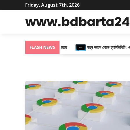
Friday, August 7th, 2026
www.bdbarta24
িটে ২এফএ সুরক্ষা ভেঙেছে বলে দাবি করেছে
FLASH NEWS
নতুন ভয়েস মোডে চ্যাটজিপিটি: ওপেনএআই