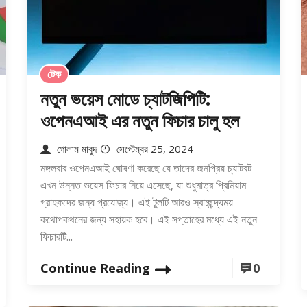
টেক
নতুন ভয়েস মোডে চ্যাটজিপিটি:
ওপেনএআই এর নতুন ফিচার চালু হল
গোলাম মাবুদ
সেপ্টেম্বর 25, 2024
মঙ্গলবার ওপেনএআই ঘোষণা করেছে যে তাদের জনপ্রিয় চ্যাটবট
এখন উন্নত ভয়েস ফিচার নিয়ে এসেছে, যা শুধুমাত্র প্রিমিয়াম
গ্রাহকদের জন্য প্রযোজ্য। এই টুলটি আরও স্বাচ্ছন্দ্যময়
কথোপকথনের জন্য সহায়ক হবে। এই সপ্তাহের মধ্যে এই নতুন
ফিচারটি...
Continue Reading
0