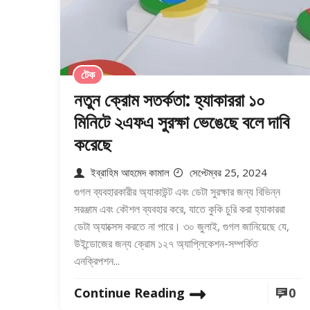
টেক
নতুন ক্রোম সতর্কতা: হ্যাকাররা ১০
মিনিটে ২এফএ সুরক্ষা ভেঙেছে বলে দাবি
করেছে
ইব্রাহিম আহমেদ কামাল
সেপ্টেম্বর 25, 2024
গুগল ব্যবহারকারীর অ্যাকাউন্ট এবং ডেটা সুরক্ষার জন্য বিভিন্ন
সরঞ্জাম এবং কৌশল ব্যবহার করে, যাতে কুকি চুরি করা হ্যাকাররা
ডেটা অ্যাক্সেস করতে না পারে। ৩০ জুলাই, গুগল জানিয়েছে যে,
উইন্ডোজের জন্য ক্রোম ১২৭ অ্যাপ্লিকেশন-সম্পর্কিত
এনক্রিপশন...
Continue Reading
0