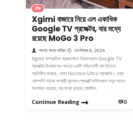
টেক
Xgimi বাজারে নিয়ে এল একাধিক
Google TV প্রজেক্টর, যার মধ্যে
রয়েছে MoGo 3 Pro
সালহা খানম নাদিয়া
সেপ্টেম্বর 6, 2024
Xgimi সাম্প্রতিক বছরগুলোতে নিজেদেরকে Google TV
প্রজেক্টর উৎপাদনের ক্ষেত্রে একটি শক্তিশালী নাম হিসেবে
প্রতিষ্ঠিত করেছে, যেমন Horizon Ultra প্রজেক্টর। এবার
কোম্পানি তাদের সাশ্রয়ী মূল্যের প্রোডাক্ট লাইনআপে নতুন মডেল
সংযোজন করেছে, যার মধ্যে রয়েছে মোবাইল...
Continue Reading
0