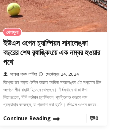
খেলাধুলা
ইউএস ওপেন চ্যাম্পিয়ন সাবালেঙ্কা
বছরের শেষ র‍্যাঙ্কিংয়ে এক নম্বর হওয়ার
পথে
সালহা খানম নাদিয়া
সেপ্টেম্বর 24, 2024
বিশ্বের দুই নম্বর টেনিস তারকা আরিনা সাবালেঙ্কা এই সপ্তাহে চীন
ওপেনে শীর্ষ বাছাই হিসেবে খেলছেন। শীর্ষস্থানে থাকা ইগা
শিয়াওতেক, যিনি বর্তমান চ্যাম্পিয়ন, ব্যক্তিগত কারণে নাম
প্রত্যাহার করেছেন, যা প্রকাশ করা হয়নি। ইউএস ওপেন জয়ের...
Continue Reading
0