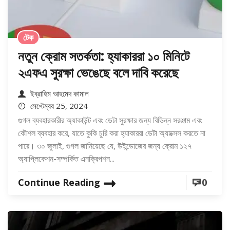
টেক
নতুন ক্রোম সতর্কতা: হ্যাকাররা ১০ মিনিটে
২এফএ সুরক্ষা ভেঙেছে বলে দাবি করেছে
ইব্রাহিম আহমেদ কামাল
সেপ্টেম্বর 25, 2024
গুগল ব্যবহারকারীর অ্যাকাউন্ট এবং ডেটা সুরক্ষার জন্য বিভিন্ন সরঞ্জাম এবং
কৌশল ব্যবহার করে, যাতে কুকি চুরি করা হ্যাকাররা ডেটা অ্যাক্সেস করতে না
পারে। ৩০ জুলাই, গুগল জানিয়েছে যে, উইন্ডোজের জন্য ক্রোম ১২৭
অ্যাপ্লিকেশন-সম্পর্কিত এনক্রিপশন...
Continue Reading
0