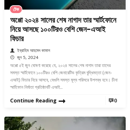
টেক
অপ্পো ২০২৪ সালের শেষ নাগাদ তার স্মার্টফোনে
নিয়ে আসছে ১০০টিরও বেশি জেন-এআই
ফিচার
ইব্রাহিম আহমেদ কামাল
জুন 5, 2024
অপ্পো ৫ই জুন ঘোষণা করেছে যে, ২০২৪ সালের শেষ নাগাদ তারা তাদের
সমস্ত স্মার্টফোনে ১০০টিরও বেশি জেনারেটিভ কৃত্রিম বুদ্ধিমত্তা (জেন-
এআই) ফিচার নিয়ে আসবে, যেগুলি সমস্ত মূল্য পরিসরে উপলব্ধ হবে। চীনা
স্মার্টফোন নির্মাতা প্রতিষ্ঠানটি এআই...
Continue Reading
0