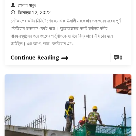
গোলাম মাবুদ
ডিসেম্বর 12, 2022
সেটআপের অষ্টম মিনিটে শেষ হয় এবং উত্সাহী মরক্কোর ভক্তদের মধ্যে পূর্ণ
স্টেডিয়াম উল্লাসে ফেটে পড়ে। আন্ডাররেটেড দলটি দুর্দান্ত দলীয়
পারফরম্যান্সের পরে পছন্দের পর্তুগালকে হারিয়ে বিশ্বকাপে শীর্ষ চার দলে
উঠেছিল। এর আগে, তারা বেলজিয়াম এবং...
Continue Reading
0