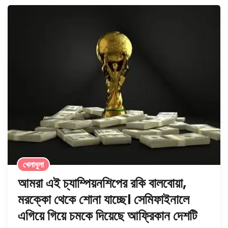
খেলাধুলা
আমরা এই চ্যাম্পিয়নশিপের রকি বালবোয়া,
মরক্কো থেকে শোনা যাচ্ছে। সেমিফাইনালে
এগিয়ে গিয়ে চমকে দিয়েছে আফ্রিকান দেশটি