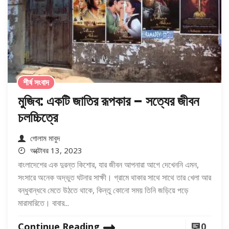
শীর্ষ সংবাদ
মুজিব: একটি জাতির রূপকার – সত্যের জীবন
চলচ্চিত্রে
গোলাম মাবুদ
অক্টোবর 13, 2023
বাংলাদেশের এক দুরন্ত কিশোর, যার জীবন আপনারা আগে দেখেননি এমন,
সংসারে অনেক অদ্ভুত ঘটনার সাক্ষী। গ্রামে থাকার সাথে সাথে তার খেলা আর
বন্ধুবান্ধবে মেতে উঠতে থাকে, কিন্তু কোনো সময় তিনি জড়িয়ে পড়ে
মারামারিতে। বাবার...
Continue Reading
0