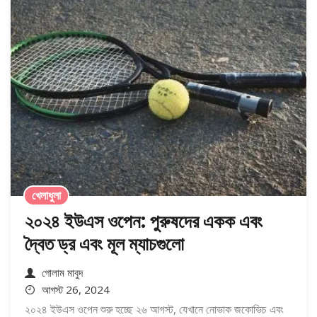
খেলাধুলা
২০২৪ ইউএস ওপেন: পুরুষদের একক এবং
দ্বৈত ড্র এবং মূল ম্যাচগুলো
গোলাম মাবুদ
আগস্ট 26, 2024
২০২৪ ইউএস ওপেন শুরু হচ্ছে ২৬ আগস্ট, যেখানে নোভাক জকোভিচ এবং