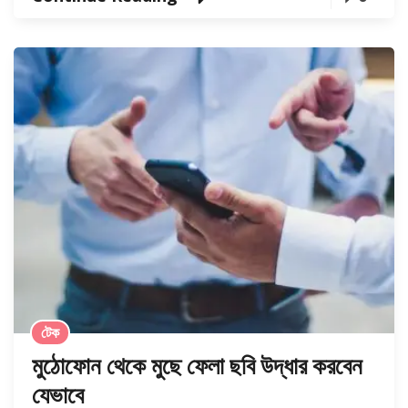
টেক
মুঠোফোন থেকে মুছে ফেলা ছবি উদ্ধার করবেন
যেভাবে