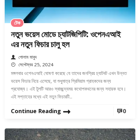
টেক
নতুন ভয়েস মোডে চ্যাটজিপিটি: ওপেনএআই
এর নতুন ফিচার চালু হল
গোলাম মাবুদ
সেপ্টেম্বর 25, 2024
মঙ্গলবার ওপেনএআই ঘোষণা করেছে যে তাদের জনপ্রিয় চ্যাটবট এখন উন্নত
ভয়েস ফিচার নিয়ে এসেছে, যা শুধুমাত্র প্রিমিয়াম গ্রাহকদের জন্য
প্রযোজ্য। এই টুলটি আরও স্বাচ্ছন্দ্যময় কথোপকথনের জন্য সহায়ক হবে।
এই সপ্তাহের মধ্যে এই নতুন ফিচারটি...
Continue Reading
0