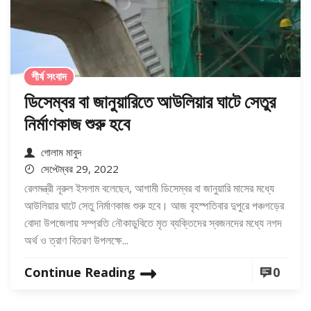
শীর্ষ সংবাদ
ডিসেম্বর বা জানুয়ারিতে আউলিয়ার ঘাটে সেতুর
নির্মাণকাজ শুরু হবে
গোলাম মাবুদ
সেপ্টেম্বর 29, 2022
রেলমন্ত্রী নূরুল ইসলাম বলেছেন, আগামী ডিসেম্বর বা জানুয়ারি মাসের মধ্যে
আউলিয়ার ঘাটে সেতু নির্মাণকাজ শুরু হবে। আজ বৃহস্পতিবার দুপুরে পঞ্চগড়ের
বোদা উপজেলায় সম্প্রতি নৌকাডুবিতে মৃত ব্যক্তিদের স্বজনদের মধ্যে নগদ
অর্থ ও ত্রাণ বিতরণ উপলক্ষে...
Continue Reading
0