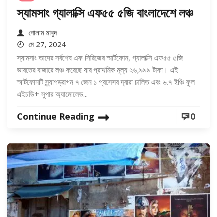
স্যামসাং গ্যালাক্সি এফ৫৫ ৫জি বাংলাদেশে লঞ্চ
গোলাম মাবুদ
মে 27, 2024
স্যামসাং তাদের সর্বশেষ এফ সিরিজের স্মার্টফোন, গ্যালাক্সি এফ৫৫ ৫জি
ভারতের বাজারে লঞ্চ করেছে যার প্রাথমিক মূল্য ২৬,৯৯৯ টাকা। এই
স্মার্টফোনটি স্ন্যাপড্রাগন ৭ জেন ১ প্রসেসর দ্বারা চালিত এবং ৬.৭ ইঞ্চি ফুল
এইচডি+ সুপার অ্যামোলেড...
Continue Reading
0