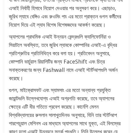
এআই নির্বাহী হিসাবে নিয়োগ দেওয়ার পর অনুসরণ করে। এছাড়াও,
জুরিখ ল্যাবে বেঙ্গিও এবং রুওমিং পাং এর মতো প্রাক্তন গুগল কর্মীদের
নিয়োগ দিয়ে এই ল্যাব বিশেষ বিশেষজ্ঞদের আকর্ষণ করেছে।
অ্যাপলের প্রাথমিক এআই উন্নয়ন কেন্দ্রগুলি ক্যালিফোর্নিয়া ও
সিয়াটলে অবস্থিত, তবে জুরিখ ল্যাবকে কোম্পানির এআই-এ বৃদ্ধির
প্রতিশ্রুতির প্রতিনিধিত্ব করে বলা হয়। প্রতিবেদন অনুসারে,
কোম্পানি ভার্চুয়াল রিয়ালিটির জন্য FaceShift এবং চিত্র
সনাক্তকরণের জন্য Fashwall নামে এআই স্টার্টআপগুলি অর্জন
করেছে।
গুগল, মাইক্রোসফট এবং স্যামসাং এর মতো অন্যান্য প্রযুক্তি
জায়ান্টগুলি উল্লেখযোগ্য এআই অগ্রগতি করেছে, তবে অ্যাপলের
ক্ষেত্রে এটি ধীর গতিতে প্রবেশ করেছে। কার্নেগি মেলন
বিশ্ববিদ্যালয়ের রুসলান সালাখুতদিনভ অনুসারে, যিনি তার স্টার্টআপ
পারপেচুয়াল মেশিনস এর মাধ্যমে অ্যাপলের সাথে যুক্ত, এই বিলম্বের
কারণ হলো এআই উন্নয়নে সতর্ক পদ্ধতি। তিনি উল্লেখ করেন যে,