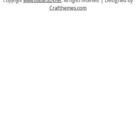
| Designed by
Copyright
www.bdbarta24.net
. All rights reserved.
Crafthemes.com