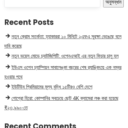
অনুসন্ধান
Recent Posts
নতুন ক্রোম সতর্কতা: হ্যাকাররা ১০ মিনিটে ২এফএ সুরক্ষা ভেঙেছে বলে
দাবি করেছে
নতুন ভয়েস মোডে চ্যাটজিপিটি: ওপেনএআই এর নতুন ফিচার চালু হল
ইউএস ওপেন চ্যাম্পিয়ন সাবালেঙ্কা বছরের শেষ র‍্যাঙ্কিংয়ে এক নম্বর
হওয়ার পথে
ইউটিউব প্রিমিয়ামের মূল্য বৃদ্ধি ১৫টিরও বেশি দেশে
গোপ্রো হিরো: কোম্পানির সবচেয়ে ছোট 4K ক্যামেরা লঞ্চ করা হয়েছে
₹২৩,৯৯০-তে
Recent Comments