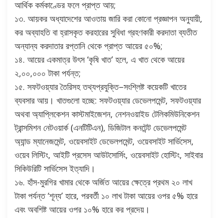
আর্থিক কর্মকাণ্ডের ফলে প্রাপ্ত আয়;
১৩. আয়কর অধ্যাদেশের আওতায় জারি করা কোনো প্রজ্ঞাপন অনুযায়ী,
কর অব্যাহতি বা হ্রাসকৃত করহারের সুবিধা গ্রহণকারী করদাতা ব্যতীত
অন্যান্য করদাতার রপ্তানি থেকে প্রাপ্ত আয়ের ৫০%;
১৪. আয়ের একমাত্র উৎস ‘কৃষি খাত’ হলে, এ খাত থেকে আয়ের
২,০০,০০০ টাকা পর্যন্ত;
১৫. সফটওয়্যার তৈরিসহ তথ্যপ্রযুক্তি–সংশ্লিষ্ট কয়েকটি খাতের
ব্যবসার আয়। খাতগুলো হচ্ছে: সফটওয়্যার ডেভেলপমেন্ট, সফটওয়্যার
অথবা অ্যাপ্লিকেশন কাস্টমাইজেশন, নেশনওয়াইড টেলিকমিউনিকেশন
ট্রান্সমিশন নেটওয়ার্ক (এনটিটিএন), ডিজিটাল কনটেন্ট ডেভেলপমেন্ট
অ্যান্ড ম্যানেজমেন্ট, ওয়েবসাইট ডেভেলপমেন্ট, ওয়েবসাইট সার্ভিসেস,
ওয়েব লিস্টিং, আইটি প্রসেস আউটসোর্সিং, ওয়েবসাইট হোস্টিং, সাইবার
সিকিউরিটি সার্ভিসেস ইত্যাদি।
১৬. হাঁস-মুরগির খামার থেকে অর্জিত আয়ের ক্ষেত্রে প্রথম ২০ লাখ
টাকা পর্যন্ত ‘শূন্য’ হারে, পরবর্তী ১০ লাখ টাকা আয়ের ওপর ৫% হারে
এবং অবশিষ্ট আয়ের ওপর ১০% হারে কর প্রদেয়।