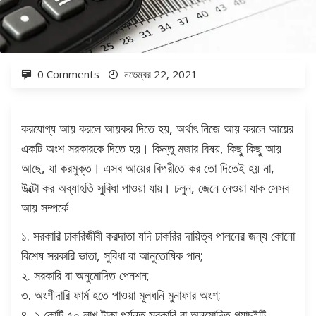
0 Comments
নভেম্বর 22, 2021
করযোগ্য আয় করলে আয়কর দিতে হয়, অর্থাৎ নিজে আয় করলে আয়ের
একটি অংশ সরকারকে দিতে হয়। কিন্তু মজার বিষয়, কিছু কিছু আয়
আছে, যা করমুক্ত। এসব আয়ের বিপরীতে কর তো দিতেই হয় না,
উল্টো কর অব্যাহতি সুবিধা পাওয়া যায়। চলুন, জেনে নেওয়া যাক সেসব
আয় সম্পর্কে
১. সরকারি চাকরিজীবী করদাতা যদি চাকরির দায়িত্ব পালনের জন্য কোনো
বিশেষ সরকারি ভাতা, সুবিধা বা আনুতোষিক পান;
২. সরকারি বা অনুমোদিত পেনশন;
৩. অংশীদারি ফার্ম হতে পাওয়া মূলধনি মুনাফার অংশ;
৪. ২ কোটি ৫০ লাখ টাকা পর্যন্ত সরকারি বা অনুমোদিত গ্র্যাচুইটি