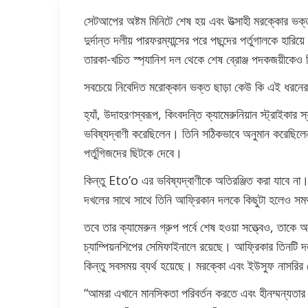
সেটআপের অষ্টম মিনিটে শেষ হয় এবং উত্সাহী মরক্কোর ভক্তদ
দুর্দান্ত দলীয় পারফরম্যান্সের পরে পছন্দের পর্তুগালকে হা
তারকা-খচিত স্প্যানিশ দল থেকে শেষ ব্রোঞ্জ পদকজয়ীকেও 
সবচেয়ে নিবেদিত মরোক্কান ভক্ত ছাড়া কেউ কি এই ধরন
হ্যাঁ, উদাহরণস্বরূপ, কিংবদন্তি ক্যামেরুনিয়ান স্ট্রাইক
ভবিষ্যদ্বাণী করেছিলেন। তিনি সঠিকভাবে অনুমান করেছিলেন 
পর্তুগিজদের ছিটকে দেবে।
কিন্তু Eto’o এর ভবিষ্যদ্বাণীকে অতিরঞ্জিত করা যাবে না। ক
দখলের সাথে সাথে তিনি আফ্রিকান দলকে কিছুটা হলেও সম
তবে তার ক্যামেরুন গ্রুপ পর্বে শেষ হওয়া সত্ত্বেও, তা
চ্যাম্পিয়নশিপের সেমিফাইনালে রয়েছে। আফ্রিকার তিনটি দল
কিন্তু সবসময় ব্যর্থ হয়েছে। মরক্কো এবং ইউসুফ নাসরি
“আমরা এখানে মানসিকতা পরিবর্তন করতে এবং হীনম্মন্যতা