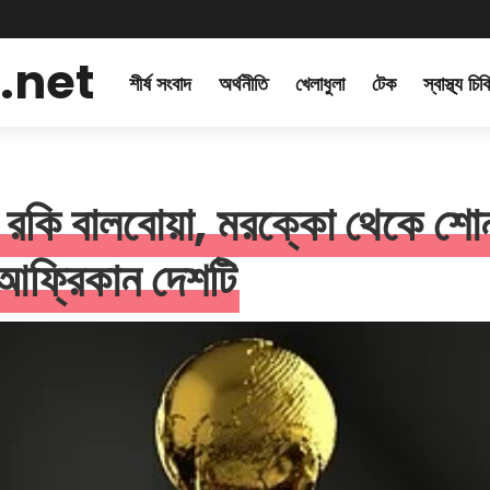
.net
শীর্ষ সংবাদ
অর্থনীতি
খেলাধুলা
টেক
স্বাস্থ্য চি
 রকি বালবোয়া, মরক্কো থেকে শোন
 আফ্রিকান দেশটি