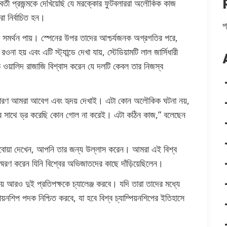
র্তী প্রজন্মকে দেখিয়েছি যে মরক্কোর ফুটবলাররা অলৌকিক কাজ
রা নির্বাচিত হন।
প
সমর্থন পায়। স্পেনের উপর তাদের আশ্চর্যজনক অগ্রগতির পরে,
হয় এবং এটি স্ট্যান্ডে দেখা যায়, স্টেডিয়ামটি লাল জার্সিধারী
োচ ওয়ালিদ রাজাজি বিশ্বাস করেন যে দলটি কেবল তার নিজস্ব
কারণ আমরা আবেগ এবং হৃদয় দেখাই। এটা কোন অলৌকিক ঘটনা নয়,
়ানদের সাথে ড্র করেছি কোন গোল না করেই। এটা কঠিন কাজ,” বলেছেন
বোয়া দেখেন, আপনি তার জন্য উল্লাস করেন। আমরা এই বিশ্ব
প স্মরণ করেন যিনি বিশ্বের অভিজাতদের কাছে দাঁড়িয়েছিলেন।
য়ে আরও দুই প্রতিপক্ষকে চ্যালেঞ্জ করবে। যদি তারা তাদের মধ্যে
়নশিপ পদক নিশ্চিত করবে, যা হবে বিশ্ব চ্যাম্পিয়নশিপের ইতিহাসে