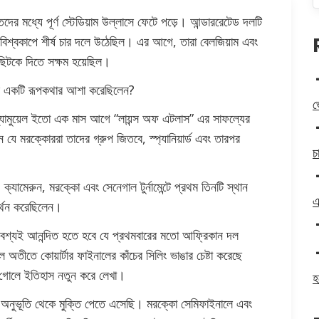
ের মধ্যে পূর্ণ স্টেডিয়াম উল্লাসে ফেটে পড়ে। আন্ডাররেটেড দলটি
রিয়ে বিশ্বকাপে শীর্ষ চার দলে উঠেছিল। এর আগে, তারা বেলজিয়াম এবং
ছিটকে দিতে সক্ষম হয়েছিল।
ের একটি রূপকথার আশা করেছিলেন?
ভ
ার স্যামুয়েল ইতো এক মাস আগে “লায়ন্স অফ এটলাস” এর সাফল্যের
যে মরক্কোররা তাদের গ্রুপ জিতবে, স্প্যানিয়ার্ড এবং তারপর
চ
্যামেরুন, মরক্কো এবং সেনেগাল টুর্নামেন্টে প্রথম তিনটি স্থান
এ
র্থন করেছিলেন।
কে অবশ্যই আনন্দিত হতে হবে যে প্রথমবারের মতো আফ্রিকান দল
 অতীতে কোয়ার্টার ফাইনালের কাঁচের সিলিং ভাঙার চেষ্টা করেছে
র গোলে ইতিহাস নতুন করে লেখা।
হ
র অনুভূতি থেকে মুক্তি পেতে এসেছি। মরক্কো সেমিফাইনালে এবং