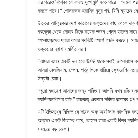
এর পরেও বিশ্বের যে কারও মুখোমুখি হতে পারে। আমরা পরব
করতে পারে।” গোলরক্ষক ইয়াসিন বুনুর গর্ব, যিনি ম্যাচের সে
উত্তর আফ্রিকার দেশ কাতারের ভক্তদের কাছ থেকে দারুণ 
মরক্কো থেকে দোহার দিকে কয়েক ডজন প্লেন তাদের সাথে রওনা 
খেলোয়াড়দের দ্বারা বলের প্রতিটি স্পর্শে গর্জন করছে। ক
ভক্তদের দ্বারা সমর্থিত নয়।
“আমরা এমন একটি দল হয়ে উঠছি যাকে সবাই ভালোবাসে 
আমরা বেলজিয়াম, স্পেন, পর্তুগালকে হারিয়ে ক্রোয়েশিয
উদ্যমী কোচ।
“পুরো মহাদেশ আমাদের জন্য গর্বিত। আপনি যখন রকি বাল
চ্যাম্পিয়নশিপের রকি,” রাজরাজু একজন দরিদ্র বক্সারের গল্
এটি ইতিমধ্যে নিশ্চিত যে লায়ন্স অফ অ্যাটলাস কাল্পনিক বল
অন্তত একটি জিততে পারে, তাহলে তারা একটি বিশ্ব চ্যাম্পিয
সবচেয়ে বড় চমক।