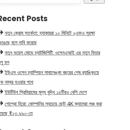
Recent Posts
নতুন ক্রোম সতর্কতা: হ্যাকাররা ১০ মিনিটে ২এফএ সুরক্ষা
েঙেছে বলে দাবি করেছে
নতুন ভয়েস মোডে চ্যাটজিপিটি: ওপেনএআই এর নতুন ফিচার
ালু হল
ইউএস ওপেন চ্যাম্পিয়ন সাবালেঙ্কা বছরের শেষ র‍্যাঙ্কিংয়ে
ক নম্বর হওয়ার পথে
ইউটিউব প্রিমিয়ামের মূল্য বৃদ্ধি ১৫টিরও বেশি দেশে
গোপ্রো হিরো: কোম্পানির সবচেয়ে ছোট 4K ক্যামেরা লঞ্চ করা
য়েছে ₹২৩,৯৯০-তে