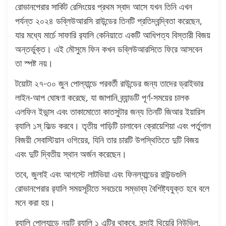
রোভানপেরার সার্কিট রেসিংয়ের প্রথম স্বাদ আসে যখন তিনি এখন
পর্যন্ত ২০২৪ ডব্লিউআরসি রাউন্ডের তিনটি প্রতিদ্বন্দ্বিতা করেছেন,
যার মধ্যে মার্চে সাফারি র‍্যালি কেনিয়াতে একটি আধিপত্য বিস্তারী বিজয়
অন্তর্ভুক্ত। এই মৌসুমে ফিন কখন ডব্লিউআরসিতে ফিরে আসবেন
তা স্পষ্ট নয়।
টয়োটা ২৭-৩০ জুন পোল্যান্ডে পরবর্তী রাউন্ডের জন্য তাদের ড্রাইভার
লাইন-আপ ঘোষণা করেছে, যা জাপানি ব্র্যান্ডটি পূর্ণ-সময়ের চালক
এলফিন ইভান্স এবং তাকামোতো কাতসুটার জন্য তিনটি জিআর ইয়ারিস
র‍্যালি ১স্ ফিল্ড করবে। তৃতীয় গাড়িটি চালাবেন ক্রোয়েশিয়া এবং পর্তুগাল
বিজয়ী সেবাস্টিয়ান ওগিয়ের, যিনি তার চারটি উপস্থিতিতে দুটি বিজয়
এবং দুটি দ্বিতীয় স্থান অর্জন করেছেন।
তবে, জুলাই এবং আগস্টে লাটভিয়া এবং ফিনল্যান্ডের রাউন্ডগুলি
রোভানপেরার র‍্যালি সময়সূচীতে সবচেয়ে সম্ভাব্য বৈশিষ্ট্যযুক্ত হবে বলে
মনে করা হয়।
র‍্যালি পোল্যান্ডে নয়টি র‍্যালি ১ এন্ট্রি থাকবে, হুন্দাই থিয়েরি নিউভিল,