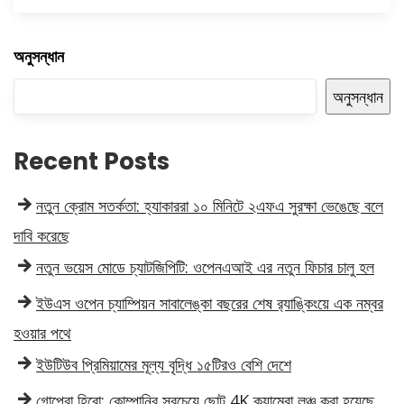
অনুসন্ধান
অনুসন্ধান
Recent Posts
নতুন ক্রোম সতর্কতা: হ্যাকাররা ১০ মিনিটে ২এফএ সুরক্ষা ভেঙেছে বলে
দাবি করেছে
নতুন ভয়েস মোডে চ্যাটজিপিটি: ওপেনএআই এর নতুন ফিচার চালু হল
ইউএস ওপেন চ্যাম্পিয়ন সাবালেঙ্কা বছরের শেষ র‍্যাঙ্কিংয়ে এক নম্বর
হওয়ার পথে
ইউটিউব প্রিমিয়ামের মূল্য বৃদ্ধি ১৫টিরও বেশি দেশে
গোপ্রো হিরো: কোম্পানির সবচেয়ে ছোট 4K ক্যামেরা লঞ্চ করা হয়েছে