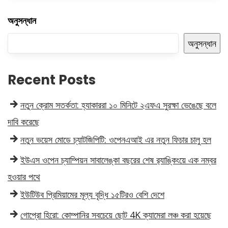
অনুসন্ধান
অনুসন্ধান
Recent Posts
নতুন ক্রোম সতর্কতা: হ্যাকাররা ১০ মিনিটে ২এফএ সুরক্ষা ভেঙেছে বলে
দাবি করেছে
নতুন ভয়েস মোডে চ্যাটজিপিটি: ওপেনএআই এর নতুন ফিচার চালু হল
ইউএস ওপেন চ্যাম্পিয়ন সাবালেঙ্কা বছরের শেষ র‍্যাঙ্কিংয়ে এক নম্বর
হওয়ার পথে
ইউটিউব প্রিমিয়ামের মূল্য বৃদ্ধি ১৫টিরও বেশি দেশে
গোপ্রো হিরো: কোম্পানির সবচেয়ে ছোট 4K ক্যামেরা লঞ্চ করা হয়েছে