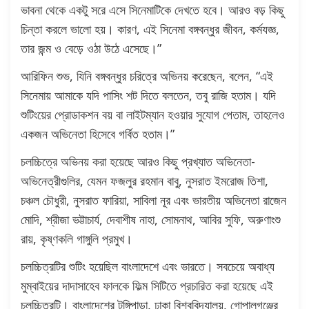
ভাবনা থেকে একটু সরে এসে সিনেমাটিকে দেখতে হবে। আরও বড় কিছু
চিন্তা করলে ভালো হয়। কারণ, এই সিনেমা বঙ্গবন্ধুর জীবন, কর্মযজ্ঞ,
তার জন্ম ও বেড়ে ওঠা উঠে এসেছে।”
আরিফিন শুভ, যিনি বঙ্গবন্ধুর চরিত্রে অভিনয় করেছেন, বলেন, “এই
সিনেমায় আমাকে যদি পাসিং শট দিতে বলতেন, তবু রাজি হতাম। যদি
শুটিংয়ের প্রোডাকশন বয় বা লাইটম্যান হওয়ার সুযোগ পেতাম, তাহলেও
একজন অভিনেতা হিসেবে গর্বিত হতাম।”
চলচ্চিত্রে অভিনয় করা হয়েছে আরও কিছু প্রখ্যাত অভিনেতা-
অভিনেত্রীগুলির, যেমন ফজলুর রহমান বাবু, নুসরাত ইমরোজ তিশা,
চঞ্চল চৌধুরী, নুসরাত ফারিয়া, সাবিলা নূর এবং ভারতীয় অভিনেতা রাজেন
মোদি, শ্রীজা ভট্টাচার্য, দেবাশীষ নাহা, সোমনাথ, আবির সুফি, অরুণাংশু
রায়, কৃষ্ণকলি গাঙ্গুলি প্রমুখ।
চলচ্চিত্রটির শুটিং হয়েছিল বাংলাদেশে এবং ভারতে। সবচেয়ে অবাধ্য
মুম্বাইয়ের দাদাসাহেব ফালকে ফিল্ম সিটিতে প্রচারিত করা হয়েছে এই
চলচ্চিত্রটি। বাংলাদেশের টুঙ্গিপাড়া, ঢাকা বিশ্ববিদ্যালয়, গোপালগঞ্জের