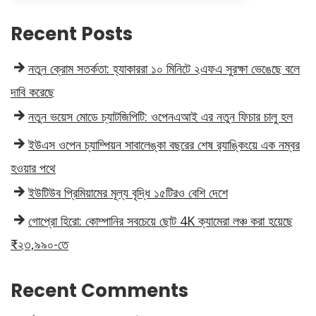
Recent Posts
নতুন ক্রোম সতর্কতা: হ্যাকাররা ১০ মিনিটে ২এফএ সুরক্ষা ভেঙেছে বলে
দাবি করেছে
নতুন ভয়েস মোডে চ্যাটজিপিটি: ওপেনএআই এর নতুন ফিচার চালু হল
ইউএস ওপেন চ্যাম্পিয়ন সাবালেঙ্কা বছরের শেষ র‍্যাঙ্কিংয়ে এক নম্বর
হওয়ার পথে
ইউটিউব প্রিমিয়ামের মূল্য বৃদ্ধি ১৫টিরও বেশি দেশে
গোপ্রো হিরো: কোম্পানির সবচেয়ে ছোট 4K ক্যামেরা লঞ্চ করা হয়েছে
₹২৩,৯৯০-তে
Recent Comments