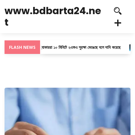
www.bdbarta24.ne
t
নতুন ক্রোম সতর্কতা: হ্যাকাররা ১০ মিনিটে ২এফএ সুরক্ষা ভেঙেছে বলে দাবি করেছে
FLASH NEWS
ন