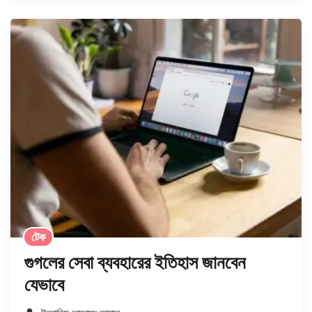
টেক
গুগলের সেবা ব্যবহারের ইতিহাস জানবেন
যেভাবে