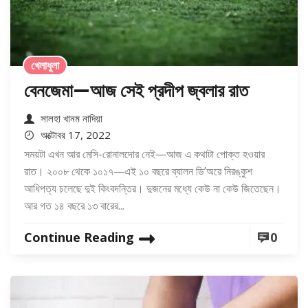
খেলাধুলা
বেনজেমা—আজ সেই প্রদীপ জ্বলার রাত
সালহা খানম নাদিয়া
অক্টোবর 17, 2022
সময়টা এখন আর মেসি-রোনালদোর নেই—আজ এ কথাটা পোক্ত হওয়ার
রাত। ২০০৮ থেকে ১০১৭—এই ১০ বছরে ব্যালন ডি’অরে নিরঙ্কুশ
আধিপত্য চলেছে দুই কিংবদন্তির। দুজনের মধ্যে কেউ না কেউ জিতেছেন।
আর গত ১৪ বছরে ১৩ বারের...
Continue Reading
0