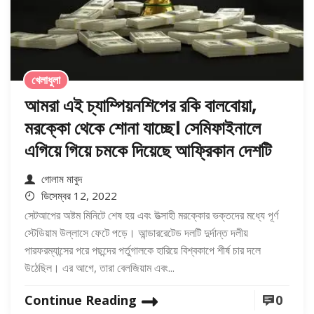
খেলাধুলা
আমরা এই চ্যাম্পিয়নশিপের রকি বালবোয়া,
মরক্কো থেকে শোনা যাচ্ছে। সেমিফাইনালে
এগিয়ে গিয়ে চমকে দিয়েছে আফ্রিকান দেশটি
গোলাম মাবুদ
ডিসেম্বর 12, 2022
সেটআপের অষ্টম মিনিটে শেষ হয় এবং উত্সাহী মরক্কোর ভক্তদের মধ্যে পূর্ণ
স্টেডিয়াম উল্লাসে ফেটে পড়ে। আন্ডাররেটেড দলটি দুর্দান্ত দলীয়
পারফরম্যান্সের পরে পছন্দের পর্তুগালকে হারিয়ে বিশ্বকাপে শীর্ষ চার দলে
উঠেছিল। এর আগে, তারা বেলজিয়াম এবং...
Continue Reading
0