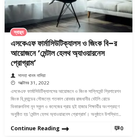
স্বাস্থ্য
এসকেএফ ফার্মাসিউটিক্যালস ও জিংক বি–র
আয়োজনে ‘মেন্টাল হেলথ অ্যাওয়ারনেস
প্রোগ্রাম’
সালহা খানম নাদিয়া
অক্টোবর 31, 2022
এসকেএফ ফার্মাসিউটিক্যালসের আয়োজনে ও জিংক সাপ্লিমেন্ট প্রিপারেশন
জিংক বি ব্র্যান্ডের সৌজন্যে গতকাল রোববার রাজধানীর বেইলি রোডে
ভিকারুননিসা নূন স্কুল ও কলেজের প্রায় দুই হাজার শিক্ষার্থীর অংশগ্রহণে
অনুষ্ঠিত হয় ‘মেন্টাল হেলথ অ্যাওয়ারনেস প্রোগ্রাম’। অনুষ্ঠানে উপস্থিত...
Continue Reading
0