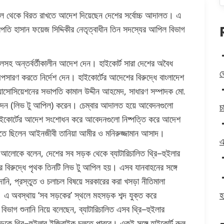
াচল থেকে বিরত রাখতে আদেশ দিয়েছেন দেশের সর্বোচ্চ আদালত। এ
তি হাসান ফয়েজ সিদ্দিকীর নেতৃত্বাধীন তিন সদস্যের আপিল বিভাগ
ুলসহ অন্তর্বর্তীকালীন আদেশ দেন। হাইকোর্ট সারা দেশের অবৈধ
ভ
সারণ করতে নির্দেশ দেন। হাইকোর্টের আদেশের বিরুদ্ধে বাংলাদেশ
্ট অ্যাসোসিয়েশনের সভাপতি কামাল উদ্দীন আহমেদ, সাধারণ সম্পাদক মো.
ন (লিভ টু আপিল) করেন। চেম্বার আদালত হয়ে আবেদনগুলো
চ
ইকোর্টের আদেশ সংশোধন করে আবেদনগুলো নিষ্পত্তি করে আদেশ
তে ছিলেন আইনজীবী তানিয়া আমীর ও মনিরুজ্জামান আসাদ।
এ
আলোকে বলেন, দেশের সব সড়ক থেকে ব্যাটারিচালিত থ্রি–হুইলার
িরুদ্ধে পৃথক তিনটি লিভ টু আপিল হয়। এসব যানবাহনের সঙ্গে
নি, প্রস্তুত ও চলাচল বিষয়ে সরকারের করা খসড়া নীতিমালা
। এ অবস্থায় ‘সব সড়কের’ স্থলে মহসড়ক শব্দ যুক্ত করে
হ
গ শুনানি নিয়ে বলেছেন, ব্যাটারিচালিত এসব থ্রি–হুইলার
ে থ্রি–হুইলার ইজিবাইক চলতে পারবে। একই সঙ্গে হাইকোর্ট রুল