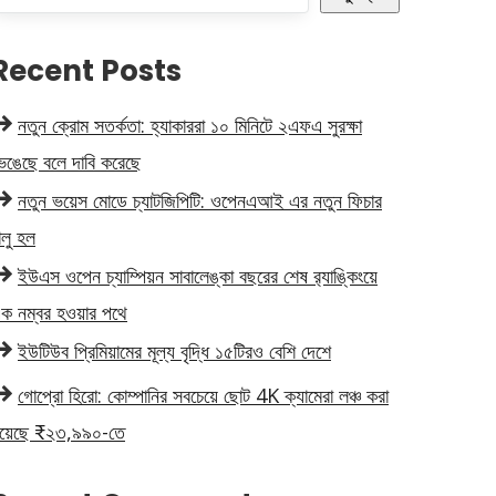
Recent Posts
নতুন ক্রোম সতর্কতা: হ্যাকাররা ১০ মিনিটে ২এফএ সুরক্ষা
েঙেছে বলে দাবি করেছে
নতুন ভয়েস মোডে চ্যাটজিপিটি: ওপেনএআই এর নতুন ফিচার
ালু হল
ইউএস ওপেন চ্যাম্পিয়ন সাবালেঙ্কা বছরের শেষ র‍্যাঙ্কিংয়ে
ক নম্বর হওয়ার পথে
ইউটিউব প্রিমিয়ামের মূল্য বৃদ্ধি ১৫টিরও বেশি দেশে
গোপ্রো হিরো: কোম্পানির সবচেয়ে ছোট 4K ক্যামেরা লঞ্চ করা
য়েছে ₹২৩,৯৯০-তে