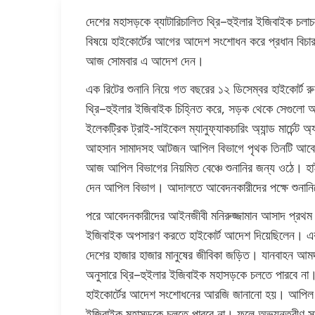
দেশের মহাসড়কে ব্যাটারিচালিত থ্রি–হুইলার ইজিবাইক চল
বিষয়ে হাইকোর্টের আগের আদেশ সংশোধন করে প্রধান বিচারপ
আজ সোমবার এ আদেশ দেন।
এক রিটের শুনানি নিয়ে গত বছরের ১২ ডিসেম্বর হাইকোর্ট র
থ্রি–হুইলার ইজিবাইক চিহ্নিত করে, সড়ক থেকে সেগুলো অপ
ইলেকট্রিক ট্রাই-সাইকেল ম্যানুফ্যাকচারিং অ্যান্ড মার্চেন
আহসান সামাদসহ আটজন আপিল বিভাগে পৃথক তিনটি আবেদ
আজ আপিল বিভাগের নিয়মিত বেঞ্চে শুনানির জন্য ওঠে। হা
দেন আপিল বিভাগ। আদালতে আবেদনকারীদের পক্ষে শুনানি
পরে আবেদনকারীদের আইনজীবী মনিরুজ্জামান আসাদ প্রথম 
ইজিবাইক অপসারণ করতে হাইকোর্ট আদেশ দিয়েছিলেন। এর ব
দেশের হাজার হাজার মানুষের জীবিকা জড়িত। যানবাহন আমদা
অনুসারে থ্রি–হুইলার ইজিবাইক মহাসড়কে চলতে পারবে না
হাইকোর্টের আদেশ সংশোধনের আরজি জানানো হয়। আপিল বিভা
ইজিবাইক মহাসড়কে চলতে পারবে না। ফলে অভ্যন্তরীণ সড়ক